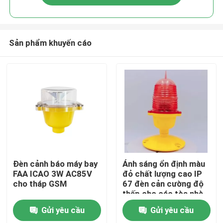
Sản phẩm khuyến cáo
Nhà
Đèn cảnh báo máy bay
Ánh sáng ổn định màu
FAA ICAO 3W AC85V
đỏ chất lượng cao IP
cho tháp GSM
67 đèn cản cường độ
Các sản phẩm
thấp cho các tòa nhà
cao
Gửi yêu cầu
Gửi yêu cầu
Về chúng tôi