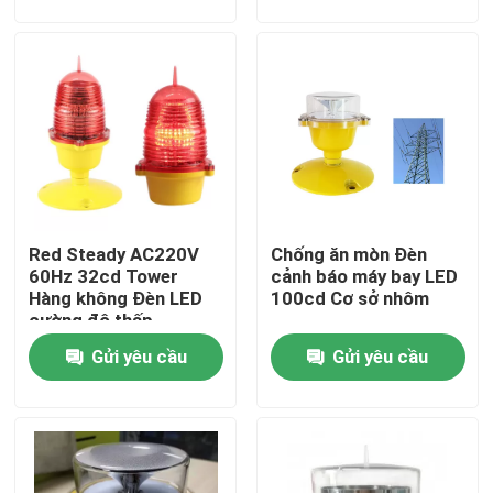
Tham quan nhà máy
Kiểm soát chất lượng
Liên hệ chúng tôi
Red Steady AC220V
Chống ăn mòn Đèn
Yêu cầu báo giá
60Hz 32cd Tower
cảnh báo máy bay LED
Hàng không Đèn LED
100cd Cơ sở nhôm
cường độ thấp
Đèn cản hàng không
Gửi yêu cầu
Gửi yêu cầu
Đèn cản năng lượng mặt trời
Đèn cản máy bay