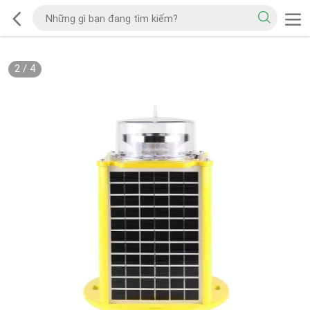
2
/
4