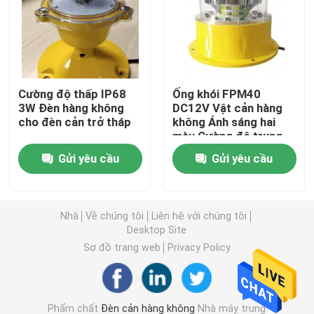
Đèn trực thăng
Đèn lồng biển
Cường độ thấp IP68
Ống khói FPM40
3W Đèn hàng không
DC12V Vật cản hàng
cho đèn cản trở tháp
không Ánh sáng hai
Đèn chuyển động chạy bằng năng lượng mặt trời
màu Cường độ trung
bình
Gửi yêu cầu
Gửi yêu cầu
Đèn cảnh báo giao thông năng lượng mặt trời
Đèn đường lăn sân bay
Nhà
Về chúng tôi
Liên hệ với chúng tôi
Desktop Site
Sơ đồ trang web
Privacy Policy
Bộ điều khiển đèn tắc nghẽn
Đèn cảnh báo máy bay
Phẩm chất
Đèn cản hàng không
Nhà máy trung