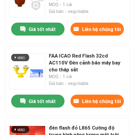
MOQ：1 cái
Giá bán：negotiable
Tham quan nhà máy
Giá tốt nhất
Liên hệ chúng tôi
Kiểm soát chất lượng
Liên hệ chúng tôi
FAA ICAO Red Flash 32cd
AC110V Đèn cảnh báo máy bay
cho tháp sắt
Yêu cầu báo giá
MOQ：1 cái
Giá bán：negotiable
Đèn cản hàng không
Giá tốt nhất
Liên hệ chúng tôi
Đèn cản năng lượng mặt trời
đèn flash đỏ L865 Cường độ
Đèn cản máy bay
trung bình năng lượng mặt trời