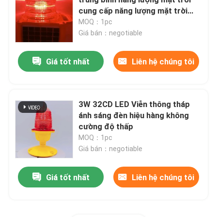
cung cấp năng lượng mặt trời
ánh sáng chướng ngại vật máy
MOQ：1pc
Đèn trực thăng
bay
Giá bán：negotiable
Đèn lồng biển
Giá tốt nhất
Liên hệ chúng tôi
Đèn chuyển động chạy bằng năng lượng mặt trời
3W 32CD LED Viễn thông tháp
ánh sáng đèn hiệu hàng không
Đèn cảnh báo giao thông năng lượng mặt trời
cường độ thấp
MOQ：1pc
Đèn đường lăn sân bay
Giá bán：negotiable
Giá tốt nhất
Liên hệ chúng tôi
Bộ điều khiển đèn tắc nghẽn
Đèn cảnh báo máy bay