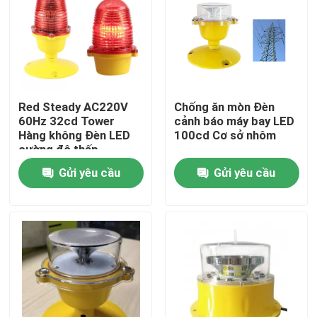
Tham quan nhà máy
Kiểm soát chất lượng
Red Steady AC220V
Chống ăn mòn Đèn
60Hz 32cd Tower
cảnh báo máy bay LED
Liên hệ chúng tôi
Hàng không Đèn LED
100cd Cơ sở nhôm
cường độ thấp
Gửi yêu cầu
Gửi yêu cầu
Yêu cầu báo giá
Đèn cản hàng không
Đèn cản năng lượng mặt trời
Đèn cản máy bay