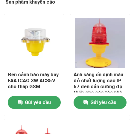
Sản phẩm khuyến cáo
Đèn cảnh báo máy bay
Ánh sáng ổn định màu
FAA ICAO 3W AC85V
đỏ chất lượng cao IP
cho tháp GSM
67 đèn cản cường độ
thấp cho các tòa nhà
Nhà
cao
Gửi yêu cầu
Gửi yêu cầu
Các sản phẩm
Về chúng tôi