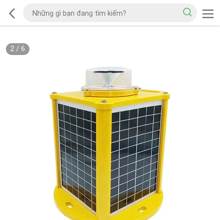
2
/
6