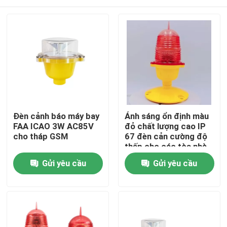
Đèn cảnh báo máy bay
Ánh sáng ổn định màu
FAA ICAO 3W AC85V
đỏ chất lượng cao IP
cho tháp GSM
67 đèn cản cường độ
thấp cho các tòa nhà
cao
Nhà
Gửi yêu cầu
Gửi yêu cầu
Các sản phẩm
Về chúng tôi