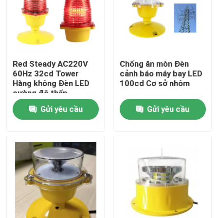
Tham quan nhà máy
Kiểm soát chất lượng
Red Steady AC220V
Chống ăn mòn Đèn
60Hz 32cd Tower
cảnh báo máy bay LED
Hàng không Đèn LED
100cd Cơ sở nhôm
Liên hệ chúng tôi
cường độ thấp
Gửi yêu cầu
Gửi yêu cầu
Yêu cầu báo giá
Đèn cản hàng không
Đèn cản năng lượng mặt trời
Đèn cản máy bay