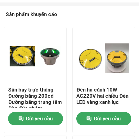
Sản phẩm khuyến cáo
Sân bay trực thăng
Đèn hạ cánh 10W
Đường băng 200cd
AC220V hai chiều Đèn
Nhà
Đường băng trung tâm
LED vàng xanh lục
Đèn đúc nhôm
Các sản phẩm
Gửi yêu cầu
Gửi yêu cầu
Về chúng tôi