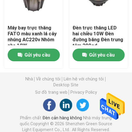
Đèn trực thăng
Máy bay trực thăng
Đèn trực thăng LED
FATO màu xanh lá cây
hai chiều 10W Đèn
Đèn lồng biển
nhúng AC220v Nhôm
đường băng Đèn trung
nhẹ 10W
tâm 200cd
Đèn chuyển động chạy bằng năng lượng mặt trời
Gửi yêu cầu
Gửi yêu cầu
Đèn cảnh báo giao thông năng lượng mặt trời
Nhà
Về chúng tôi
Liên hệ với chúng tôi
Desktop Site
Đèn đường lăn sân bay
Sơ đồ trang web
Privacy Policy
Bộ điều khiển đèn tắc nghẽn
Phẩm chất
Đèn cản hàng không
Nhà máy trung
quốc.Copyright © 2026 Shenzhen Green Source
Đèn cảnh báo máy bay
Light Equipment Co., Ltd.. All Rights Reserved.