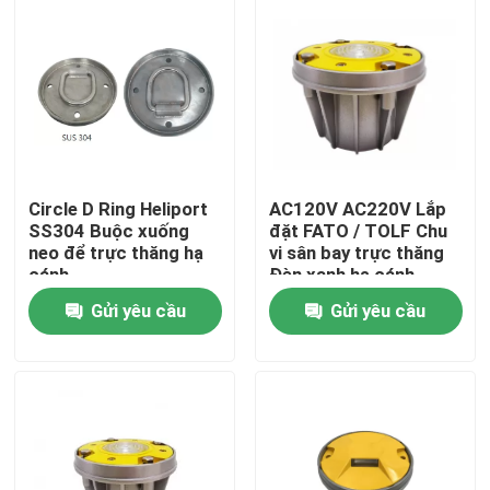
Tham quan nhà máy
Kiểm soát chất lượng
Liên hệ chúng tôi
Circle D Ring Heliport
AC120V AC220V Lắp
SS304 Buộc xuống
đặt FATO / TOLF Chu
neo để trực thăng hạ
vi sân bay trực thăng
Yêu cầu báo giá
cánh
Đèn xanh hạ cánh
Gửi yêu cầu
Gửi yêu cầu
Đèn cản hàng không
Đèn cản năng lượng mặt trời
Đèn cản máy bay