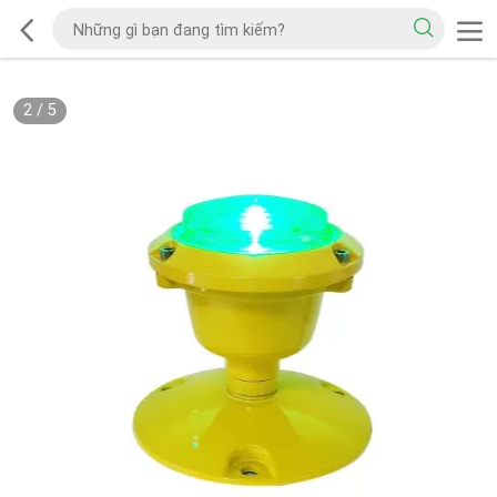
2
/
5