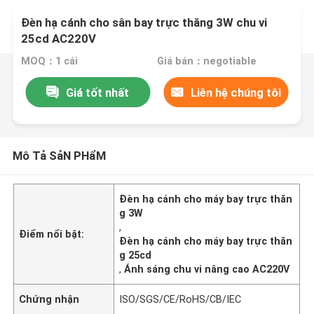
Đèn hạ cánh cho sân bay trực thăng 3W chu vi
25cd AC220V
MOQ：1 cái
Giá bán：negotiable
Giá tốt nhất
Liên hệ chúng tôi
Mô Tả SảN PHẩM
Đèn hạ cánh cho máy bay trực thăn
g 3W
,
Điểm nổi bật:
Đèn hạ cánh cho máy bay trực thăn
g 25cd
,
Ánh sáng chu vi nâng cao AC220V
Chứng nhận
ISO/SGS/CE/RoHS/CB/IEC